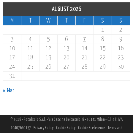
AUGUST 2026
M
T
W
T
F
S
S
1
2
3
4
5
6
7
8
9
10
11
12
13
14
15
16
17
18
19
20
21
22
23
24
25
26
27
28
29
30
31
« Mar
© 2018 - Rotalsele S.r.l. - Via Cascina Belcasule, 8 - 20141 Milan - C.F. e P. IVA
10407660157 -
Privacy Policy
-
Cookie Policy
-
Cookie Preference
-
Terms and