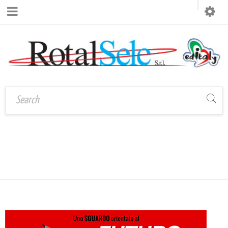
BIG BUYER BOLOGNA
Home
›
PostCartoleria
›
Big Buyer Bologna 2021
2021