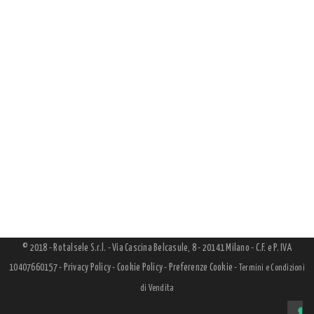
© 2018 - Rotalsele S.r.l. - Via Cascina Belcasule, 8 - 20141 Milano - C.F. e P. IVA
10407660157 -
Privacy Policy
-
Cookie Policy
-
Preferenze Cookie
-
Termini e Condizioni
di Vendita