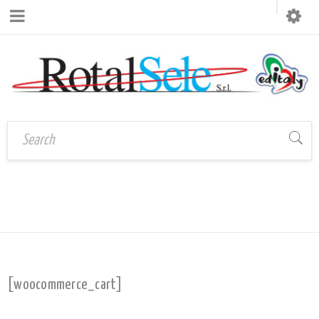
CARRELLO
Home
›
Carrello
[woocommerce_cart]