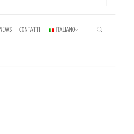
NEWS
CONTATTI
ITALIANO
Home
›
Protetto: Cat_DistribuzioneVe