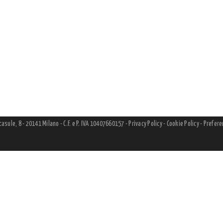
lcasule, 8 - 20141 Milano - C.F. e P. IVA 10407660157 -
Privacy Policy
-
Cookie Policy
-
Prefere