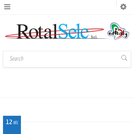
MAGL_MI_013
Accueil
›
MAGL_MI_013
12
DÉC