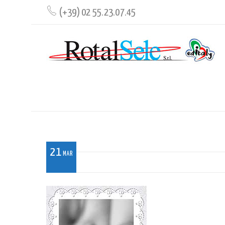
(+39) 02 55.23.07.45
BN_050
21
MAR