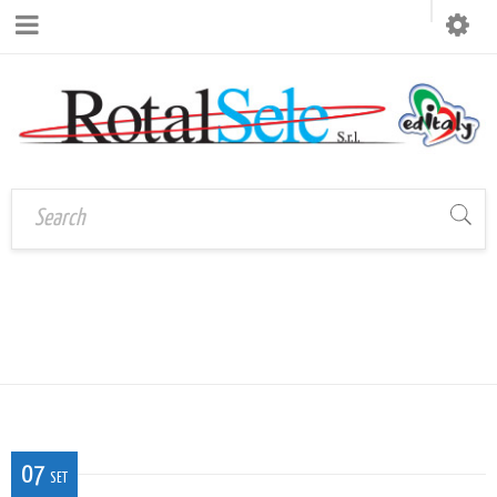
Home
›
CAL_LEO_INTERNO
CAL_LEO_INTERNO
07
SET