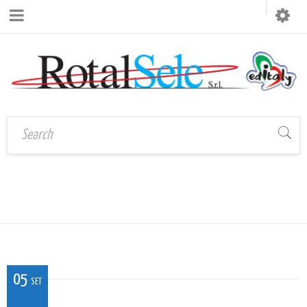
CAL_MI_RETRO
Home
›
CAL_MI_RETRO
05
SET