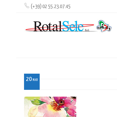
(+39) 02 55.23.07.45
CO_018
20
MAR