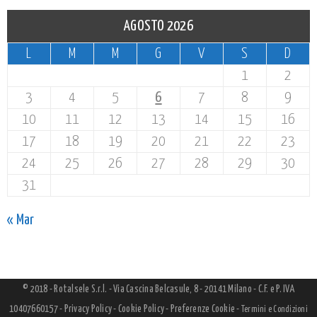
AGOSTO 2026
L
M
M
G
V
S
D
1
2
3
4
5
6
7
8
9
10
11
12
13
14
15
16
17
18
19
20
21
22
23
24
25
26
27
28
29
30
31
« Mar
© 2018 - Rotalsele S.r.l. - Via Cascina Belcasule, 8 - 20141 Milano - C.F. e P. IVA
10407660157 -
Privacy Policy
-
Cookie Policy
-
Preferenze Cookie
-
Termini e Condizioni