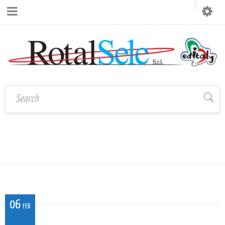
EDITALY_2.PNG
Home
›
Editaly_2.png
06
FEB