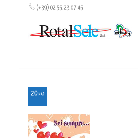
(+39) 02 55.23.07.45
UM_004
20
MAR