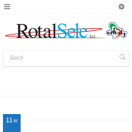
MAG_MI_FRA_05
Home
›
MAG_MI_FRA_05
11
DIC