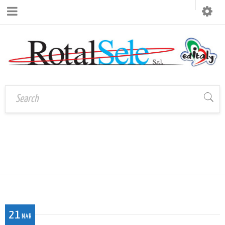
Home
›
MAGNET_ANTONELLA_98X52
Magnet_Antonella_98x52
21
MAR