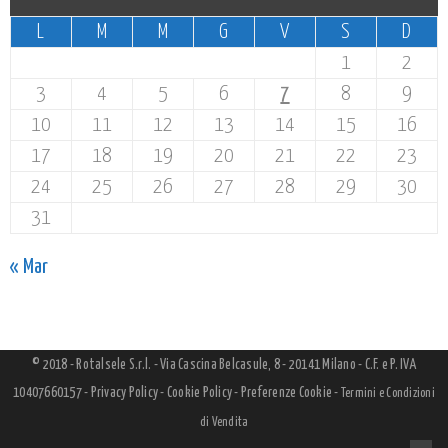
L
M
M
G
V
S
D
1
2
3
4
5
6
7
8
9
10
11
12
13
14
15
16
17
18
19
20
21
22
23
24
25
26
27
28
29
30
31
« Mar
© 2018 - Rotalsele S.r.l. - Via Cascina Belcasule, 8 - 20141 Milano - C.F. e P. IVA
10407660157 -
Privacy Policy
-
Cookie Policy
-
Preferenze Cookie
-
Termini e Condizioni
di Vendita