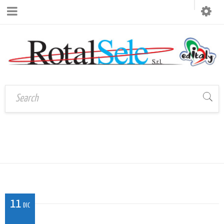
QL_MI_05
Home
›
QL_MI_05
11
DIC