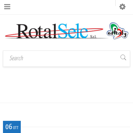
Home
›
RI4_CI_FRA FRANCESE
RI4_CI_FRA francese
06
OTT