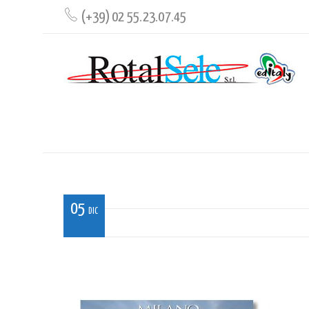
(+39) 02 55.23.07.45
SET_MI_01
05
DIC