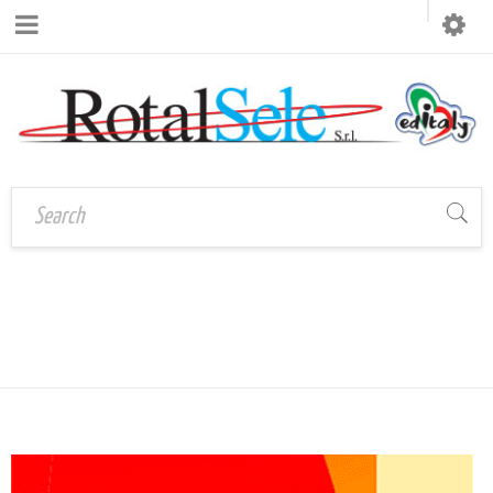
BIG BUYER BOLOGNA
Home
›
PostCartoleria
›
Big Buyer Bologna 2019
2019