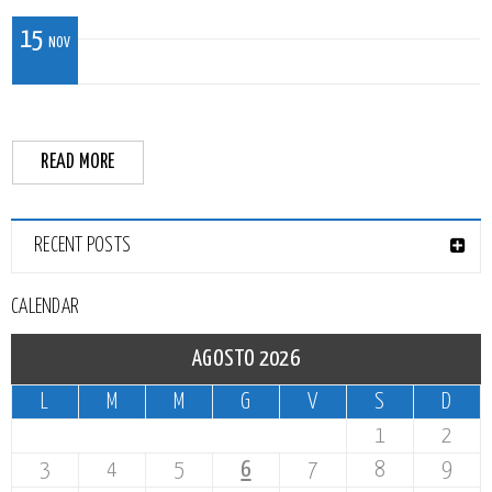
15
NOV
READ MORE
RECENT POSTS
CALENDAR
AGOSTO 2026
L
M
M
G
V
S
D
1
2
3
4
5
6
7
8
9