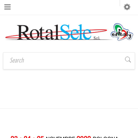
BIG BUYER BOLOGNA
Home
›
PostCartoleria
›
Big Buyer Bologna 2022
2022