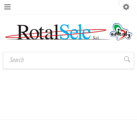
Home
›
PostDistribuzione
›
PENNE
WorkShop Milano 2023
›
Penne